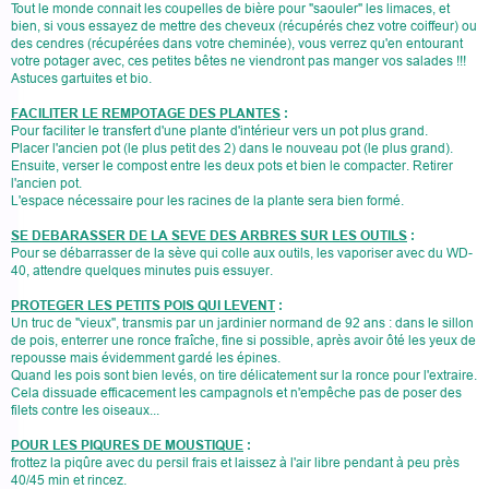
Tout le monde connait les coupelles de bière pour "saouler" les limaces, et
bien, si vous essayez de mettre des cheveux (récupérés chez votre coiffeur) ou
des cendres (récupérées dans votre cheminée), vous verrez qu'en entourant
votre potager avec, ces petites bêtes ne viendront pas manger vos salades !!!
Astuces gartuites et bio.
FACILITER LE REMPOTAGE DES PLANTES
:
Pour faciliter le transfert d'une plante d'intérieur vers un pot plus grand.
Placer l'ancien pot (le plus petit des 2) dans le nouveau pot (le plus grand).
Ensuite, verser le compost entre les deux pots et bien le compacter. Retirer
l'ancien pot.
L'espace nécessaire pour les racines de la plante sera bien formé.
SE DEBARASSER DE LA SEVE DES ARBRES SUR LES OUTILS
:
Pour se débarrasser de la sève qui colle aux outils, les vaporiser avec du WD-
40, attendre quelques minutes puis essuyer.
PROTEGER LES PETITS POIS QUI LEVENT
:
Un truc de "vieux", transmis par un jardinier normand de 92 ans : dans le sillon
de pois, enterrer une ronce fraîche, fine si possible, après avoir ôté les yeux de
repousse mais évidemment gardé les épines.
Quand les pois sont bien levés, on tire délicatement sur la ronce pour l'extraire.
Cela dissuade efficacement les campagnols et n'empêche pas de poser des
filets contre les oiseaux...
POUR LES PIQURES DE MOUSTIQUE
:
frottez la piqûre avec du persil frais et laissez à l'air libre pendant à peu près
40/45 min et rincez.