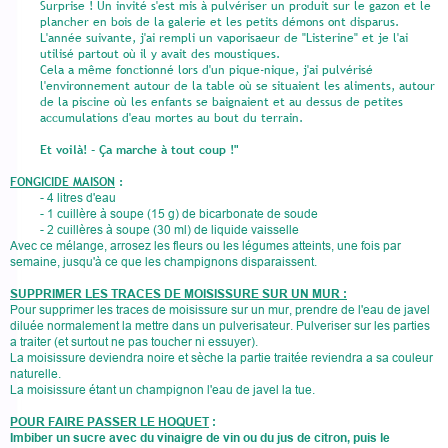
Surprise ! Un invité s'est mis à pulvériser un produit sur le gazon et le
plancher en bois de la galerie et les petits démons ont disparus.
L'année suivante, j'ai rempli un vaporisaeur de "Listerine" et je l'ai
utilisé partout où il y avait des moustiques.
Cela a même fonctionné lors d'un pique-nique, j'ai pulvérisé
l'environnement autour de la table où se situaient les aliments, autour
de la piscine où les enfants se baignaient et au dessus de petites
accumulations d'eau mortes au bout du terrain.
Et voilà! - Ça marche à tout coup !"
FONGICIDE MAISON
:
- 4 litres d'eau
- 1 cuillère à soupe (15 g) de bicarbonate de soude
- 2 cuillères à soupe (30 ml) de liquide vaisselle
Avec ce mélange, arrosez les fleurs ou les légumes atteints, une fois par
semaine, jusqu'à ce que les champignons disparaissent.
SUPPRIMER LES TRACES DE MOISISSURE SUR UN MUR :
Pour supprimer les traces de moisissure sur un mur, prendre de l'eau de javel
diluée normalement la mettre dans un pulverisateur. Pulveriser sur les parties
a traiter (et surtout ne pas toucher ni essuyer).
La moisissure deviendra noire et sèche la partie traitée reviendra a sa couleur
naturelle.
La moisissure étant un champignon l'eau de javel la tue.
POUR FAIRE PASSER LE HOQUET
:
Imbiber un sucre avec du vinaigre de vin ou du jus de citron, puis le