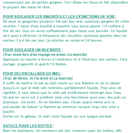
commençant par de petites gorgées. Ceci dilate les tissus et fait disparaître
la plupart des maux de tête.
POUR SOULAGER LES SINUSITES ET LES EXTINCTIONS DE VOIX
:
On peut se gargariser plusieurs fois par jour avec quelques gorgées de cette
recette: 1 tasse d'eau bouillie à laquelle vous aurez ajouté 1/4 cuillère à
thé de sel. Vous en aurez suffisamment pour toute une journée. Ce liquide
sert aussi à diminuer la fréquence des sinusites: quelques gouttes dans les
narines 3 à 4 fois par jour. La solution se conserve 24 heures.
POUR SOULAGER UN NEZ IRRITE
:
(Truc testé lors d'un voyage en avion. Ca marche)
Appliquez du baume à lèvres à l'extérieur et à l'intérieur des narines. Cela
soulage, engourdit et guérit l'irritation.
POUR DECRISTALLISER DU MIEL
:
(Truc de fiston. Je l'ai testé et ça marche)
Il suffit de mettre le pot au bain marie sur une flamme et de le laisser
jusqu'à ce que le miel soit redevenu parfaitement liquide. Pour plus de
rapidité, il vaut mieux que le miel soit entièrement immergé sous l'eau.
Un pot en verre est à préférer mais cela fonctionne aussi avec des pots en
plastique. J'ai testé ; Ils ne fondent pas. J'avais quand même pris la
précaution de baisser la flamme au minimum lorsque l'eau s'est mise à
bouillir.
Cerise sur le gâteau, le miel reste liquide sur une longue période.
ASTUCE POUR LES BOTTES
:
Dans les boutiques, les vendeurs ont des «tuteurs» pour les bottes, afin