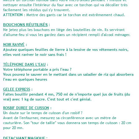
Mettre un torchon humide dans votre micro ondes pendant 1 minute et
nettoyer ensuite l'intérieur du four avec ce torchon qui va décoller très
facilement les résidus qui s'y trouvent.
ATTENTION
: Mettre des gants car le torchon est extrêmement chaud.
BOUCHONS RÉUTILISÉS
:
Ne jetez plus les bouchons en liège des bouteilles de vin. Ils serviront
d'allume-feu si vous les gardez dans un récipient rempli d'alcool ménager.
NOIR RAVIVÉ
:
Ajoutez quelques feuilles de lierre à la lessive de vos vêtements noirs,
elles vont raviver le noir sans frais !
TÉLÉPHONE DANS L'EAU
:
Votre téléphone portable a pris l'eau ?
Vous pouvez le sauver en le mettant dans un saladier de riz qui absorbera
l'eau en quelques heures
GELEE EXPRESS
:
Faites bouillir pendant 4 mn, 750 ml de n'importe quel jus de fruits (du
vrai) avec 1 kg de sucre. C'est tout et c'est génial.
ROSBIF DUREE DE CUISSON
:
U
n doute sur le temps de cuisson d'un rosbif ?
Avant de l'enfourner, mesurez sa circonférence avec un mètre de
couturière. Son "tour de taille" vous donnera son temps de cuisson : 20 cm
pour 20 mn.
DETACHANT MAGIQUE
: