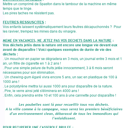
Mettre un comprimé de Spasfon dans le tambour de la machine en même
temps que le linge.
Les pires taches ne résistent pas.
FEUTRES RESSUSCITES
:
Vos enfants laissent systématiquement leurs feutres décapuchonnés ? Pour
les raviver, trempez les mines dans du vinaigre.
MEME EN VACANCES, NE JETEZ PAS VOS DECHETS DANS LA NATURE
:
Vos déchets jetés dans la nature ont encore une longue vie devant eux
avant de disparaître ! Voici quelques exemples de durée de vie des
déchets :
. Un mouchoir en papier se dégradera en 3 mois, un journal entre 3 mois et 1
an, un filtre de cigarette en 1 à 2 ans !
. Pour une simple pelure de fruits jetée innocemment, 3 à 6 mois seront
nécessaires pour son élimination.
. Un chewing-gum égaré vivra encore 5 ans, un sac en plastique de 100 à
1000 ans !
. Le polystyrène mettra lui aussi 1000 ans pour disparaître de la nature.
. Pire, le verre ainsi jeté s'éliminera en 4000 ans !
. Enfin, cela prendra entre 10 et 100 ans à une cannette pour disparaître !
Les poubelles sont là pour recueillir tous vos déchets.
A la ville comme à la campagne, vous serez les premiers bénéficiaires
d'un environnement clean, débarassé de tous les immondices qui
l'enlaidissent.
POUR RECUPERER UNE CASSEROLE BRULEE
: