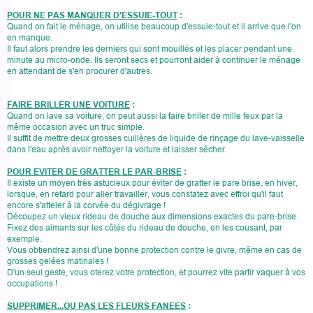
POUR NE PAS MANQUER D'ESSUIE-TOUT
:
Quand on fait le ménage, on utilise beaucoup d'essuie-tout et il arrive que l'on
en manque.
Il faut alors prendre les derniers qui sont mouillés et les placer pendant une
minute au micro-onde. Ils seront secs et pourront aider à continuer le ménage
en attendant de s'en procurer d'autres.
FAIRE BRILLER UNE VOITURE
:
Quand on lave sa voiture, on peut aussi la faire briller de mille feux par la
même occasion avec un truc simple.
Il suffit de mettre deux grosses cuillères de liquide de rinçage du lave-vaisselle
dans l'eau après avoir nettoyer la voiture et laisser sécher.
POUR EVITER DE GRATTER LE PAR-BRISE
:
Il existe un moyen très astucieux pour éviter de gratter le pare brise, en hiver,
lorsque, en retard pour aller travailler, vous constatez avec effroi qu'il faut
encore s'atteler à la corvée du dégivrage !
Découpez un vieux rideau de douche aux dimensions exactes du pare-brise.
Fixez des aimants sur les côtés du rideau de douche, en les cousant, par
exemple.
Vous obtiendrez ainsi d'une bonne protection contre le givre, même en cas de
grosses gelées matinales !
D'un seul geste, vous oterez votre protection, et pourrez vite partir vaquer à vos
occupations !
SUPPRIMER...OU PAS LES FLEURS FANEES
: