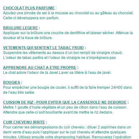
CHOCOLAT PLUS PARFUME
:
Ajoutez une pincée de sel à la mousse au chocolat ou au gâteau au chocolat.
Celle-ci développera son parfum.
BRULURE LEGERE
:
Appliquer sur la brûlure une couche de dentifrice et laisser sécher. Atténue la
douleur et la trace de brûlure.
VETEMENTS QUI SENTENT LE TABAC FROID
:
Suspendre les vêtements au dessus d’un bol rempli de vinaigre chaud.
L’odeur de tabac partira et l’odeur de vinaigre ne s’imprégnera pas
APPRENDRE AU CHAT A ETRE PROPRE
:
Le chat adore l'odeur de la Javel.Laver sa litière à l’eau de javel.
BOUGIES
:
Pour empêcher une bougie de couler, il suffit de la faire tremper 24H00 dans
de l’eau très salée.
CUISSON DE RIZ - POUR EVITER QUE LA CASSEROLE NE DEBORDE
:
Mettre 1 goutte d’huile végétale et un peu de citron dans l’eau de cuisson.
Attendre que celle-ci soit bouillante avant de mettre le riz dedans.
CUIR CHEVENU IRRITE
:
Pour calmer les démangeaisons du cuir chevelu : diluer 2 aspirines dans un
demi verre d’eau puis l’appliquer sur le cuir chevelu et attendre quelques
minutes. Utilisez ensuite votre shampooing habituel. Renouvelez l’opération