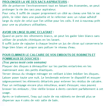
PROLONGER LA VIE DES SACS ASPIRATEURS
:
Afin de préserver l'environnement tout en faisant des économies, on peut
prolonger la vie des sacs pour aspirateur.
Pour cela, il suffit de couper proprement un côté au ciseau une fois le sac
plein, le vider dans une poubelle et le refermer avec un ruban adhésif
large du style de celui que l'on utilise pour les colis. Il est à nouveau prêt
pour une ou plusieurs utilisations.
AVOIR UN LINGE BLANC ECLATANT
:
Quand on porte des vêtements blancs, on peut les gader bien blancs sans
utiliser de produits chimiques en les lavant.
Il suffit juste de rajouter à chaque lessive un jus de citron qui conservera le
linge bien blanc et propre sans polluer le réseau d'eau.
POUR ELIMINER LE CALCAIRE DE VOS EMBOUTS DE ROBINETS ET
POMMEAUX DE DOUCHES
:
(Truc perso testé cette semaine)
Plaquer des disques à démaquiller sur les parties entartrées en les
maintenant avec des petits élastiques.
Verser dessus du vinaigre ménager en veillant à bien imbiber les disques.
Laisser poser toute une nuit. Le lendemain enlever le dispositif et essuyer
soigneusement les éléments détartrés pour enlever les résidus de calcaire.
Pour un nettoyage encore plus minutieux, avant d'essuyer, vous pouvez
brosser les embouts ; Une vieille brosse à dents convient parfaitement à cet
usage.
Après ce traitement, l'eau qui coule de vos robinets ne devrait plus se
disperser aux 4 coins de votr salle de bain.