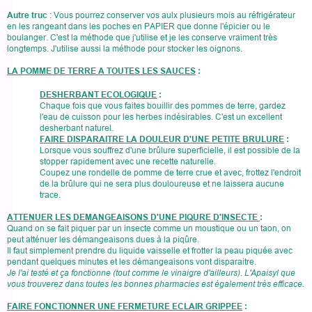
Autre truc
: Vous pourrez conserver vos aulx plusieurs mois au réfrigérateur
en les rangeant dans les poches en PAPIER que donne l'épicier ou le
boulanger. C'est la méthode que j'utilise et je les conserve vraiment très
longtemps. J'utilise aussi la méthode pour stocker les oignons.
LA POMME DE TERRE A TOUTES LES SAUCES
:
DESHERBANT ECOLOGIQUE
:
Chaque fois que vous faites bouillir des pommes de terre, gardez
l'eau de cuisson pour les herbes indésirables. C'est un excellent
desherbant naturel.
FAIRE DISPARAITRE LA DOULEUR D'UNE PETITE BRULURE
:
Lorsque vous souffrez d'une brûlure superficielle, il est possible de la
stopper rapidement avec une recette naturelle.
Coupez une rondelle de pomme de terre crue et avec, frottez l'endroit
de la brûlure qui ne sera plus douloureuse et ne laissera aucune
trace.
ATTENUER LES DEMANGEAISONS D'UNE PIQURE D'INSECTE
:
Quand on se fait piquer par un insecte comme un moustique ou un taon, on
peut atténuer les démangeaisons dues à la piqûre.
Il faut simplement prendre du liquide vaisselle et frotter la peau piquée avec
pendant quelques minutes et les démangeaisons vont disparaitre.
Je l'ai testé et ça fonctionne (tout comme le vinaigre d'ailleurs). L'Apaisyl que
vous trouverez dans toutes les bonnes pharmacies est également très efficace.
FAIRE FONCTIONNER UNE FERMETURE ECLAIR GRIPPEE
: