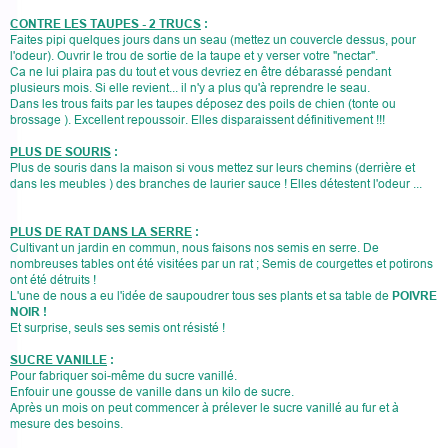
CONTRE LES TAUPES - 2 TRUCS
:
Faites pipi quelques jours dans un seau (mettez un couvercle dessus, pour
l'odeur). Ouvrir le trou de sortie de la taupe et y verser votre "nectar".
Ca ne lui plaira pas du tout et vous devriez en être débarassé pendant
plusieurs mois. Si elle revient... il n'y a plus qu'à reprendre le seau.
Dans les trous faits par les taupes déposez des poils de chien (tonte ou
brossage ). Excellent repoussoir. Elles disparaissent définitivement !!!
PLUS DE SOURIS
:
Plus de souris dans la maison si vous mettez sur leurs chemins (derrière et
dans les meubles ) des branches de laurier sauce ! Elles détestent l'odeur ...
PLUS DE RAT DANS LA SERRE
:
Cultivant un jardin en commun, nous faisons nos semis en serre. De
nombreuses tables ont été visitées par un rat ; Semis de courgettes et potirons
ont été détruits !
L'une de nous a eu l'idée de saupoudrer tous ses plants et sa table de
POIVRE
NOIR !
Et surprise, seuls ses semis ont résisté !
SUCRE VANILLE
:
Pour fabriquer soi-même du sucre vanillé.
Enfouir une gousse de vanille dans un kilo de sucre.
Après un mois on peut commencer à prélever le sucre vanillé au fur et à
mesure des besoins
.