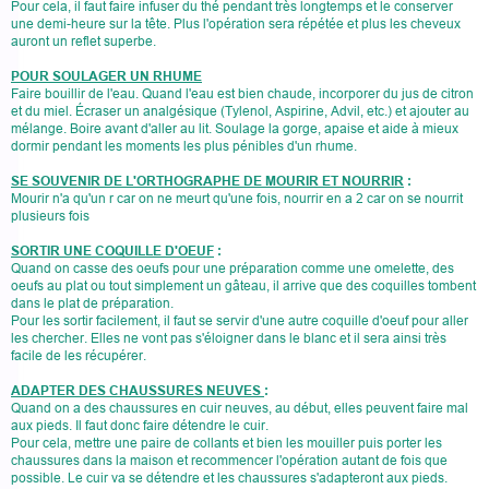
Pour cela, il faut faire infuser du thé pendant très longtemps et le conserver
une demi-heure sur la tête. Plus l'opération sera répétée et plus les cheveux
auront un reflet superbe.
POUR SOULAGER UN RHUME
Faire bouillir de l'eau. Quand l'eau est bien chaude, incorporer du jus de citron
et du miel. Écraser un analgésique (Tylenol, Aspirine, Advil, etc.) et ajouter au
mélange. Boire avant d'aller au lit. Soulage la gorge, apaise et aide à mieux
dormir pendant les moments les plus pénibles d'un rhume.
SE SOUVENIR DE L'ORTHOGRAPHE DE MOURIR ET NOURRIR
:
Mourir n'a qu'un r car on ne meurt qu'une fois, nourrir en a 2 car on se nourrit
plusieurs fois
SORTIR UNE COQUILLE D'OEUF
:
Quand on casse des oeufs pour une préparation comme une omelette, des
oeufs au plat ou tout simplement un gâteau, il arrive que des coquilles tombent
dans le plat de préparation.
Pour les sortir facilement, il faut se servir d'une autre coquille d'oeuf pour aller
les chercher. Elles ne vont pas s'éloigner dans le blanc et il sera ainsi très
facile de les récupérer.
ADAPTER DES CHAUSSURES NEUVES
:
Quand on a des chaussures en cuir neuves, au début, elles peuvent faire mal
aux pieds. Il faut donc faire détendre le cuir.
Pour cela, mettre une paire de collants et bien les mouiller puis porter les
chaussures dans la maison et recommencer l'opération autant de fois que
possible. Le cuir va se détendre et les chaussures s'adapteront aux pieds.