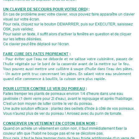
UN CLAVIER DE SECOURS POUR VOTRE ORD
I :
En cas de problème avec votre clavier, vous pouvez faire apparaître un clavier
visuel sur votre écran.
Pour cela, cliquez sur le bouton DEMARRER, puis sur EXECUTER, saisissez
OSK, puis validez.
Pour saisir un texte, il suffit alors d'activer la fenêtre en question et de cliquer
sur les lettres désirées.
Ce clavier peut être déplacé sur l'écran.
FAIRE CUIRE DES PATES PROPREMENT
:
- Pour éviter que l'eau ne déborde et ne salisse votre cuisinière, passez de
l'huile végétale sur le bord de la casserole avant de la mettre sur le feu.
Vous pouvez aussi mettre une cuillère à soupe d'huile dans l'eau des pâtes.
- Un autre petit truc concernant les pâtes. En salant votre eau seulement
quand elle commence à bouillir, la cuisson sera plus rapide.
POUR LUTTER CONTRE LE VER DU POIREAU
:
Faites tremper les plants de poireaux environ 1/4 d'heure dans une eau
javélisée (1 demi verre pour 2l d'eau), avant le repiquage et après l'habillage.
C'est un bon moyen de lutter contre le ver du poireau.
Une autre solution efficace : plantez des oeillets d'Inde à côté de vos poireaux.
Vous n'aurez plus de ver du poireau ! Arrosez avec du purin de tomate.
CONSERVER UN VETEMENT EN COTON BIEN NOIR
:
Quand on achète un vêtement en coton noir, il faut immédiatement fixer la
couleur afin que l'habit ne bouge pas et ne se décolore pas.
Pour cela, il faut le faire tremper dans de l'eau froide additionnée d'un verre de