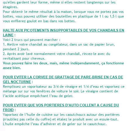
qu'elles gardent leur forme, même si elles restent longtemps sur les
étagères.
Pour obtenir le même résultat à la maison, lorsque vous ne portez pas vos
bottes, vous pouvez utiliser des bouteilles en plastique de 1 l ou 1,5 l que
vous enfilerez goulot en bas dans vos bottes.
HALTE AUX PICOTEMENTS INSUPPORTABLES DE VOS CHANDAILS EN
LAINE
:
Voici 2 trucs qui peuvent marcher :
1. Mettre votre chandail au congélateur, dans un sac de papier brun,
pendant 2 jours.
2. Après avoir lavé normalement votre chandail, rincez-le avec du
revitalisant pour cheveux.
Vous pouvez faire les deux, mais, même indépendamment, ça fonctionne
assez bien.
POUR EVITER LA CORVEE DE GRATTAGE DE PARE-BRISE EN CAS DE
GEL NOCTURNE
:
Remplissez un vaporisateur au 3/4 de vinaigre et 1/4 d’eau et vaporisez ce
mélange sur sur vos fenêtres de voiture le soir. Le vinaigre contient de
l’acide acétique empêchant l’eau de geler.
POUR EVITER QUE VOS PORTIERES D'AUTO COLLENT A CAUSE DU
FROID
:
Vaporisez de l’huile de cuisine sur les caoutchoucs autour des portières
(n'oubliez pas celle du coffre) et étalez le produit avec un essuie-tout.
L'huile empêche l’eau d’adhérer et de geler sur le caoutchouc.