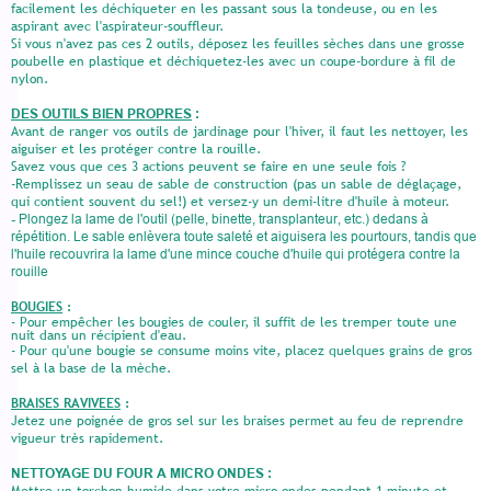
facilement les déchiqueter en les passant sous la tondeuse, ou en les
aspirant avec l'aspirateur-souffleur.
Si vous n'avez pas ces 2 outils, déposez les feuilles sèches dans une grosse
poubelle en plastique et déchiquetez-les avec un coupe-bordure à fil de
nylon.
DES OUTILS BIEN PROPRES
:
Avant de ranger vos outils de jardinage pour l'hiver, il faut les nettoyer, les
aiguiser et les protéger contre la rouille.
Savez vous que ces 3 actions peuvent se faire en une seule fois ?
-Remplissez un seau de sable de construction (pas un sable de déglaçage,
qui contient souvent du sel!) et versez-y un demi-litre d'huile à moteur.
-
Plongez la lame de l'outil (pelle, binette, transplanteur, etc.) dedans à
répétition. Le sable enlèvera toute saleté et aiguisera les pourtours, tandis que
l'huile recouvrira la lame d'une mince couche d'huile qui protégera contre la
rouille
BOUGIES
:
- Pour empêcher les bougies de couler, il suffit de les tremper toute une
nuit dans un récipient d'eau.
- Pour qu'une bougie se consume moins vite, placez quelques grains de gros
sel à la base de la mèche.
BRAISES RAVIVEES
:
Jetez une poignée de gros sel sur les braises permet au feu de reprendre
vigueur très rapidement.
NETTOYAGE DU FOUR A MICRO ONDES :