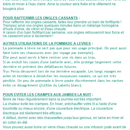
bière et rincer à l'eau claire. Ainsi la couleur sera fixée et le vêtement ne
bougera plus.
POUR RAFFERMIR LES ONGLES CASSANTS
:
Pour raffermir les ongles cassants, faites leur prendre un bain de forfifiants !
Trempez ainsi vos ongles quelques minutes dans un mélange homogène
d'huile d'olive, de citron et d'eau chaude.
A raison d'un bain fortifiant par semaine, vos ongles retrouveront leur force et
ne casseront plus si facilement !
AUTRES UTILISATIONS DE LA POMMADE A LEVRES
:
L
a pommade à lèvre ne sert pas que pour son usage principal. On peut aussi
faire luire ses chaussures avec (en voyage par exemple).
Elle peut aussi servir à faire rentrer une vis dans un trou.
Si on enduit les cosses d'une batterie avec, elle protège largement cette
dernière et prévient des défaillances futures.
Truc Perso découvert lors de ma dernière escapade. Les longs voyages en
avion on tendance à dessécher les muqueuses nasales, ce qui est très
pénible. Un peu de pommade à lèvre posée discrètement dans les narines
évite ce désagrément (j'utilise du Labello blanc).
POUR EVITER LES CRAMPES AUX JAMBES LA NUIT
:
Boire de l'eau régulièrement dans la journée est très important.
La chaleur évite les crampes. En hiver, préchauffer votre lit a l'aide d'une
bouillotte ou mieux encore, d'une couverture électrique. La couverture
électrique est réellement très efficace.
A défaut, dormir avec des chaussettes jusqu'aux genoux, en laine en hiver et
en coton en été.
Vous pouvez aussi boire un verre d'eau chaude ou une infusion juste avant de