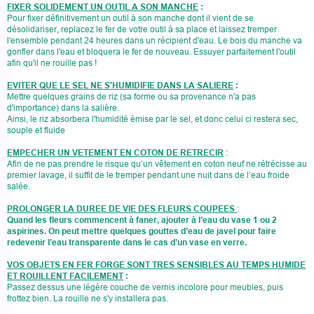
FIXER SOLIDEMENT UN OUTIL A SON MANCHE
:
Pour fixer définitivement un outil à son manche dont il vient de se
désolidariser, replacez le fer de votre outil à sa place et laissez tremper
l'ensemble pendant 24 heures dans un récipient d'eau. Le bois du manche va
gonfler dans l'eau et bloquera le fer de nouveau. Essuyer parfaitement l'outil
afin qu'il ne rouille pas !
EVITER QUE LE SEL NE S'HUMIDIFIE DANS LA SALIERE
:
Mettre quelques grains de riz (sa forme ou sa provenance n'a pas
d'importance) dans la salière.
Ainsi, le riz absorbera l'humidité émise par le sel, et donc celui ci restera sec,
souple et fluide
EMPECHER UN VETEMENT EN COTON DE RETRECIR
:
Afin de ne pas prendre le risque qu’un vêtement en coton neuf ne rétrécisse au
premier lavage, il suffit de le tremper pendant une nuit dans de l’eau froide
salée.
PROLONGER LA DUREE DE VIE DES FLEURS COUPEES
:
Quand les fleurs commencent à faner, ajouter à l’eau du vase 1 ou 2
aspirines. On peut mettre quelques gouttes d’eau de javel pour faire
redevenir l’eau transparente dans le cas d’un vase en verre.
VOS OBJETS EN FER FORGE SONT TRES SENSIBLES AU TEMPS HUMIDE
ET ROUILLENT FACILEMENT
:
Passez dessus une légère couche de vernis incolore pour meubles, puis
frottez bien. La rouille ne s'y installera pas.