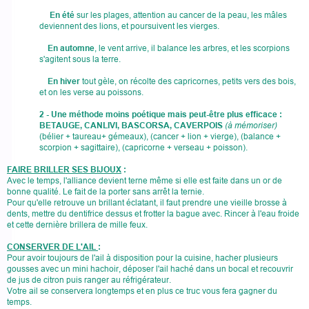
En été
sur les plages, attention au cancer de la peau, les mâles
deviennent des lions, et poursuivent les vierges.
En automne
, le vent arrive, il balance les arbres, et les scorpions
s'agitent sous la terre.
En hiver
tout gèle, on récolte des capricornes, petits vers des bois,
et on les verse au poissons.
2 - Une méthode moins poétique mais peut-être plus efficace :
BETAUGE, CANLIVI, BA
SCORSA
, CAVERPOIS
(à mémoriser)
(bélier + taureau+ gémeaux), (cancer + lion + vierge), (balance +
scorpion + sagittaire), (capricorne + verseau + poisson).
FAIRE BRILLER SES BIJOUX
:
Avec le temps, l'alliance devient terne même si elle est faite dans un or de
bonne qualité. Le fait de la porter sans arrêt la ternie.
Pour qu'elle retrouve un brillant éclatant, il faut prendre une vieille brosse à
dents, mettre du dentifrice dessus et frotter la bague avec. Rincer à l'eau froide
et cette dernière brillera de mille feux.
CONSERVER DE L'AIL
:
Pour avoir toujours de l'ail à disposition pour la cuisine, hacher plusieurs
gousses avec un mini hachoir, déposer l'ail haché dans un bocal et recouvrir
de jus de citron puis ranger au réfrigérateur.
Votre ail se conservera longtemps et en plus ce truc vous fera gagner du
temps.