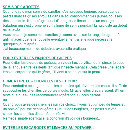
SEMIS DE CAROTTES
:
Quand je rate mon semis de carottes, c'est presque toujours parce que les
petites limaces grises enfouies dans le sol consomment les jeunes pousses
dès leur sortie. Il peut s'agir aussi d'une grosse limace ou d'un escargot
baladeur qui s'est promené sur la ligne de semis pendant la nuit juste au début
de la levée.
Aussi, quand je sème mes carottes, je sème avec, sur le rang, des granulés
anti limaces que je renouvelle éventuellement si je le juge nécessaire
quelques jours après.
J'ai beaucoup moins de déboires avec cette pratique.
POUR EVITER LES PIQURES DE GUEPES
:
Pour éviter les piqures de guêpes, un vieux truc de viticulteurs: pincer le bout
de la langue entre les dents tant que l'insecte menace. Cela créée une légère
tension corporelle qui le gêne, s'il vient à se poser sur la peau.
COMBATTRE LES CHENILLES DES CHOUX
:
Pour combattre écologiquement les chenilles qui dévorent les choux, il suffit de
saupoudrer les chenilles de poivre moulu. Miracle, elles disparaissent. S'il en
reste quelques-unes recommencer l'opération. Succès garanti.
ou
Quand vous avez des chenilles sur vos choux. Il vous faut un peu de temps et
un bois où pousse des fougéres. Cueillir des fougères, les poser sur vos
choux, les chenilles disparaîtront très vite.
Remède simple et efficace (à condition d'avoir des fougères)..
EVITER LES ESCARGOTS ET LIMACES AU POTAGER
: