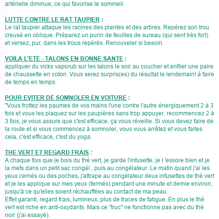
artérielle diminue, ce qui favorise le sommeil.
LUTTE CONTRE LE RAT TAUPIER
:
Le rat taupier attaque les racines des plantes et des arbres. Repérez son trou
creusé en oblique. Préparez un purin de feuilles de sureau (qui sent très fort)
et versez, pur, dans les trous repérés. Renouveler si besoin.
VOILA L'ETE - TALONS EN BONNE SANTE
:
appliquer du vicks vaporub sur les talons le soir au coucher et enfiler une paire
de chaussette en coton. Vous serez surpris(es) du résultat le lendemain! à faire
de temps en temps
POUR EVITER DE SOMNOLER EN VOITURE
:
"Vous frottez les paumes de vos mains l'une contre l'autre énergiquement 2 à 3
fois et vous les plaquez sur les paupières sans trop appuyer, recommencez 2 à
3 fois, je vous assure que c'est efficace, ça vous réveille. Si vous devez faire de
la route et si vous commencez à somnoler, vous vous arrêtez et vous faites
cela, c'est efficace, c'est du yoga.
THE VERT ET REGARD FRAIS
:
A chaque fois que je bois du thé vert, je garde l'infusette, je l 'essore bien et je
la mets dans un petit sac congél., puis au congélateur. Le matin quand j'ai les
yeux cernés ou des poches, j'attrape au congélateur deux infusettes de thé vert
et je les applique sur mes yeux (fermés) pendant une minute et demie environ,
jusqu'à ce qu'elles soient réchauffées au contact de ma peau.
Effet garanti, regard frais, lumineux, plus de traces de fatigue. En plus le thé
vert est riche en anti-oxydants. Mais ce "truc" ne fonctionne pas avec du thé
noir (j'ai essayé).