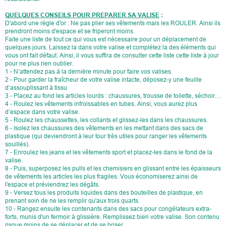
QUELQUES CONSEILS POUR PREPARER SA VALISE
:
D'abord une règle d'or : Ne pas plier ses vêtements mais les ROULER. Ainsi ils
prendront moins d'espace et se friperont moins.
Faite une liste de tout ce qui vous est nécessaire pour un déplacement de
quelques jours. Laissez la dans votre valise et complétez la des éléments qui
vous ont fait défaut. Ainsi, il vous suffira de consulter cette liste cette liste à jour
pour ne plus rien oublier.
1 - N’attendez pas à la dernière minute pour faire vos valises.
2 - Pour garder la fraîcheur de votre valise intacte, déposez-y une feuille
d’assouplissant à tissu
3 - Placez au fond les articles lourds : chaussures, trousse de toilette, séchoir…
4 - Roulez les vêtements infroissables en tubes. Ainsi, vous aurez plus
d’espace dans votre valise.
5 - Roulez les chaussettes, les collants et glissez-les dans les chaussures.
6 - Isolez les chaussures des vêtements en les mettant dans des sacs de
plastique (qui deviendront à leur tour très utiles pour ranger les vêtements
souillés).
7 - Enroulez les jeans et les vêtements sport et placez-les dans le fond de la
valise.
8 - Puis, superposez les pulls et les chemisiers en glissant entre les épaisseurs
de vêtements les articles les plus fragiles. Vous économiserez ainsi de
l'espace et préviendrez les dégâts.
9 - Versez tous les produits liquides dans des bouteilles de plastique, en
prenant soin de ne les remplir qu'aux trois quarts.
10 - Rangez ensuite les contenants dans des sacs pour congélateurs extra-
forts, munis d'un fermoir à glissière. Remplissez bien votre valise. Son contenu
risque moins de se déplacer et de se briser.