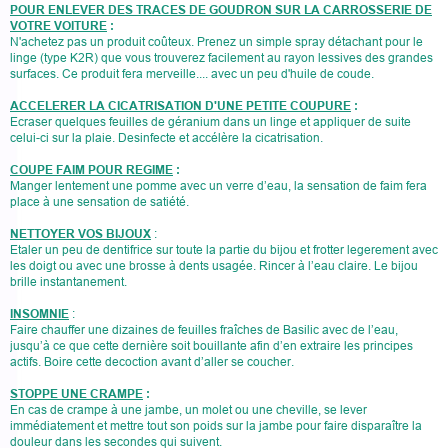
POUR ENLEVER DES TRACES DE GOUDRON SUR LA CARROSSERIE DE
VOTRE VOITURE
:
N'achetez pas un produit coûteux. Prenez un simple spray détachant pour le
linge (type K2R) que vous trouverez facilement au rayon lessives des grandes
surfaces. Ce produit fera merveille.... avec un peu d'huile de coude.
ACCELERER LA CICATRISATION D'UNE PETITE COUPURE
:
Ecraser quelques feuilles de géranium dans un linge et appliquer de suite
celui-ci sur la plaie. Desinfecte et accélère la cicatrisation.
COUPE FAIM POUR REGIME
:
Manger lentement une pomme avec un verre d’eau, la sensation de faim fera
place à une sensation de satiété.
NETTOYER VOS BIJOUX
:
Etaler un peu de dentifrice sur toute la partie du bijou et frotter legerement avec
les doigt ou avec une brosse à dents usagée. Rincer à l’eau claire. Le bijou
brille instantanement.
INSOMNIE
:
Faire chauffer une dizaines de feuilles fraîches de Basilic avec de l’eau,
jusqu’à ce que cette dernière soit bouillante afin d’en extraire les principes
actifs. Boire cette decoction avant d’aller se coucher.
STOPPE UNE CRAMPE
:
En cas de crampe à une jambe, un molet ou une cheville, se lever
immédiatement et mettre tout son poids sur la jambe pour faire disparaître la
douleur dans les secondes qui suivent.