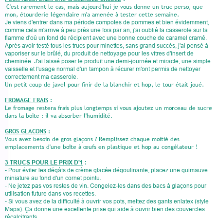
C'est rarement le cas, mais aujourd'hui je vous donne un truc perso, que
mon, étourderie légendaire m'a amenée à tester cette semaine.
Je viens d'entrer dans ma période compotes de pommes et bien évidemment,
comme cela m'arrive à peu près une fois par an, j'ai oublié la casserole sur la
flamme d'où un fond de récipient avec une bonne couche de caramel cramé.
Après avoir testé tous les trucs pour minettes, sans grand succès, j'ai pensé à
vaporiser sur le brûlé, du produit de nettoyage pour les vitres d'insert de
cheminée. J'ai laissé poser le produit une demi-journée et miracle, une simple
vaisselle et l'usage normal d'un tampon à récurer m'ont permis de nettoyer
correctement ma casserole.
Un petit coup de javel pour finir de la blanchir et hop, le tour était joué.
FROMAGE FRAIS
:
Le fromage restera frais plus longtemps si vous ajoutez un morceau de sucre
dans la boîte : il va absorber l'humidité.
GROS GLACONS
:
Vous avez besoin de gros glaçons ? Remplissez chaque moitié des
emplacements d'une boîte à œufs en plastique et hop au congélateur !
3 TRUCS POUR LE PRIX D'1
:
- Pour éviter les dégâts de crème glacée dégoulinante, placez une guimauve
miniature au fond d'un cornet pointu.
- Ne jetez pas vos restes de vin. Congelez-les dans des bacs à glaçons pour
utilisation future dans vos recettes.
- Si vous avez de la difficulté à ouvrir vos pots, mettez des gants enlatex (style
Mapa). Ça donne une excellente prise qui aide à ouvrir bien des couvercles
récalcitrants.