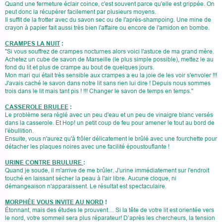
Quand une fermeture éclair coince, c'est souvent parce qu'elle est grippée. On
peut donc la récupérer facilement par plusieurs moyens.
Il suffit de la frotter avec du savon sec ou de l'après-shampoing. Une mine de
crayon à papier fait aussi très bien l'affaire ou encore de l'amidon en bombe.
CRAMPES LA NUIT
:
"Si vous souffrez de crampes nocturnes alors voici l'astuce de ma grand mère.
Achetez un cube de savon de Marseille (le plus simple possible), mettez le au
fond du lit et plus de crampe au bout de quelques jours.
Mon mari qui était très sensible aux crampes a eu la joie de les voir s'envoler !!!
J'avais caché le savon dans notre lit sans rien lui dire ! Depuis nous sommes
trois dans le lit mais tant pis ! !!! Changer le savon de temps en temps."
CASSEROLE BRULEE
:
Le problème sera réglé avec un peu d'eau et un peu de vinaigre blanc versés
dans la casserole. Et Hop! un petit coup de feu pour amener le tout au bord de
l'ébullition.
Ensuite, vous n'aurez qu'à frôler délicatement le brûlé avec une fourchette pour
détacher les plaques noires avec une facilité époustouflante !
URINE CONTRE BRULURE
:
Quand je soude, il m'arrive de me brûler. J'urine immédiatement sur l'endroit
touché en laissant sécher la peau à l'air libre. Aucune cloque, ni
démangeaison n'apparaissent. Le résultat est spectaculaire.
MORPHÉE VOUS INVITE AU NORD
!
Étonnant, mais des études le prouvent… Si la tête de votre lit est orientée vers
le nord, votre sommeil sera plus réparateur! D’après les chercheurs, la tension