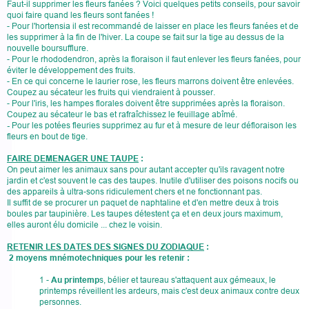
Faut-il supprimer les fleurs fanées ? Voici quelques petits conseils, pour savoir
quoi faire quand les fleurs sont fanées !
- Pour l'hortensia il est recommandé de laisser en place les fleurs fanées et de
les supprimer à la fin de l'hiver. La coupe se fait sur la tige au dessus de la
nouvelle boursufflure.
- Pour le rhododendron, après la floraison il faut enlever les fleurs fanées, pour
éviter le développement des fruits.
- En ce qui concerne le laurier rose, les fleurs marrons doivent être enlevées.
Coupez au sécateur les fruits qui viendraient à pousser.
- Pour l'iris, les hampes florales doivent être supprimées après la floraison.
Coupez au sécateur le bas et rafraîchissez le feuillage abîmé.
-
Pour les potées fleuries supprimez au fur et à mesure de leur défloraison les
fleurs en bout de tige.
FAIRE DEMENAGER UNE TAUPE
:
On peut aimer les animaux sans pour autant accepter qu'ils ravagent notre
jardin et c'est souvent le cas des taupes. Inutile d'utiliser des poisons nocifs ou
des appareils à ultra-sons ridiculement chers et ne fonctionnant pas.
Il suffit de se procurer un paquet de naphtaline et d'en mettre deux à trois
boules par taupinière. Les taupes détestent ça et en deux jours maximum,
elles auront élu domicile ... chez le voisin.
RETENIR LES DATES DES SIGNES DU ZODIAQUE
:
2 moyens mnémotechniques pour les retenir :
1 -
Au printemp
s, bélier et taureau s'attaquent aux gémeaux, le
printemps réveillent les ardeurs, mais c'est deux animaux contre deux
personnes.