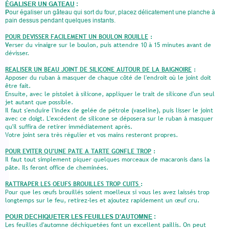
ÉGALISER UN GATEAU
:
P
our égaliser un gâteau qui sort du four, placez délicatement une planche à
pain dessus pendant quelques instants.
POUR DEVISSER FACILEMENT UN BOULON ROUILLE
:
V
erser du vinaigre sur le boulon, puis attendre 10 à 15 minutes avant de
dévisser.
REALISER UN BEAU JOINT DE SILICONE AUTOUR DE LA BAIGNOIRE
:
Apposer du ruban à masquer de chaque côté de l'endroit où le joint doit
être fait.
Ensuite, avec le pistolet à silicone, appliquer le trait de silicone d'un seul
jet autant que possible.
Il faut s'enduire l'index de gelée de pétrole (vaseline), puis lisser le joint
avec ce doigt. L'excédent de silicone se déposera sur le ruban à masquer
qu'il suffira de retirer immédiatement après.
Votre joint sera très régulier et vos mains resteront propres.
POUR EVITER QU'UNE PATE A TARTE GONFLE TROP
:
Il faut tout simplement piquer quelques morceaux de macaronis dans la
pâte. Ils feront office de cheminées.
RATTRAPER LES OEUFS BROUILLES TROP CUITS
:
Pour que les œufs brouillés soient moelleux si vous les avez laissés trop
longtemps sur le feu, retirez-les et ajoutez rapidement un œuf cru.
POUR DECHIQUETER LES FEUILLES D'AUTOMNE
:
Les feuilles d'automne déchiquetées font un excellent paillis. On peut