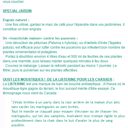
vous coucher.
SPECIAL JARDIN
Engrais naturel :
Une fois utilisé, gardez le marc de café pour l'épandre dans vos jardinières. Il
constitue un bon engrais.
Un «insecticide maison» contre les pucerons :
Une décoction de pétunias (Petunia x hybrida), ou d'œillets d'Inde (Tagetes
patula), est efficace pour lutter contre les pucerons qui infestent bon nombre de
plantes ornementales et potagères.
Portez à ébullition environ 4 litres d'eau et 500 ml de feuilles de ces plantes
dans une marmite, puis laissez mijoter quelques minutes à feu doux.
Couvrez le mélange. Laisser le refroidir pendant au moins 1 journée. Le
filtrer, puis le pulvériser sur les plantes affectées.
OUST LES MOUSTIQUES ! DE LA LISTERINE POUR LES CHASSER
:
La
LISTERINE
est une marque de bain de bouche antiseptique . A l'heure où le
moustique-tigre gagne du terrain, le truc suivant mérite d'être essayé. Ce
témoignage nous vient du Canada :
"J'étais invitée à un party dans la cour arrière de la maison d'un ami,
sans tarder les maringouins se sont invités.
Tout le monde se claquait pour essayer d'écraser ou de chasser les
maringouins, qui tel des vampires, inséraient leur trompe rigide le plus
profondément dans la chair dans le but d'avaler le plus de sang
possible.